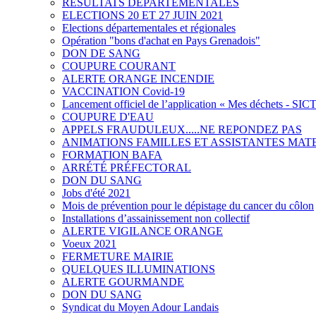
RÉSULTATS DÉPARTEMENTALES
ELECTIONS 20 ET 27 JUIN 2021
Elections départementales et régionales
Opération "bons d'achat en Pays Grenadois"
DON DE SANG
COUPURE COURANT
ALERTE ORANGE INCENDIE
VACCINATION Covid-19
Lancement officiel de l’application « Mes déchets - S
COUPURE D'EAU
APPELS FRAUDULEUX.....NE REPONDEZ PAS
ANIMATIONS FAMILLES ET ASSISTANTES MA
FORMATION BAFA
ARRÉTÉ PRÉFECTORAL
DON DU SANG
Jobs d'été 2021
Mois de prévention pour le dépistage du cancer du côlon
Installations d’assainissement non collectif
ALERTE VIGILANCE ORANGE
Voeux 2021
FERMETURE MAIRIE
QUELQUES ILLUMINATIONS
ALERTE GOURMANDE
DON DU SANG
Syndicat du Moyen Adour Landais