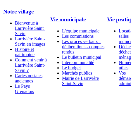
Notre village
Vie municipale
Vie prati
Bienvenue à
Larrivière Saint-
L'équipe municipale
Locati
Savin
Les commissions
salles
Larrivière Saint-
Les procès verbaux -
munici
Savin en images
délibérations - comptes
Déchet
Histoire et
rendus
déchet
patrimoine
Le bulletin municipal
ménag
Comment venir à
Intercommunalité
Numér
Larrivière Saint-
Le budget
utiles
Savin ?
Marchés publics
Vos
Cartes postales
Mairie de Larrivière
démar
anciennes
Saint-Savin
admini
Le Pays
Grenadois